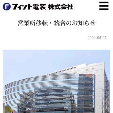
☰
HOME
営業所移転・統合のお知らせ
業
務
2024.05.27
案
内
製
品
情
報
施
工
実
績