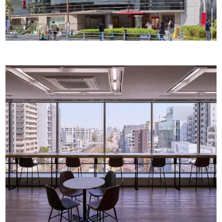
会
社
概
要
採
用
情
報
ニ
ュ
ー
ス
&
ブ
ロ
グ
お