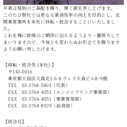
問
平素は格別のご高配を賜り、厚く御礼申し上げます。
い
このたび弊社では更なる業務効率の向上を目的とし、北
合
関東営業所を本社に移転・統合することにいたしまし
わ
た。
せ
これを機に皆様のご期待に沿えるようより一層努力して
採
まいりますので、今後とも変わらぬお引立てを賜ります
用
ようお願い申し上げます。
応
募
【移転・統合先 (本社) 】
〒143-0016
Privacy
東京都大田区大森北1-6-8 ウィラ大森ビル8･9階
Policy
TEL 03-3768-5801（代表）
FAX 03-3764-4051（エンジニアリング事業部）
FAX 03-3764-4051（事業管理部）
FAX 03-3764-8929（総務部）
【統合日】