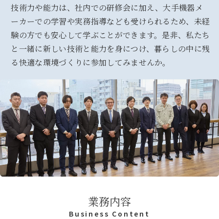
問
技術力や能力は、社内での研修会に加え、大手機器メ
い
ーカーでの学習や実務指導なども受けられるため、未経
合
験の方でも安心して学ぶことができます。是非、私たち
わ
と一緒に新しい技術と能力を身につけ、暮らしの中に残
せ
る快適な環境づくりに参加してみませんか。
採
用
応
募
Privacy
Policy
業務内容
Business Content