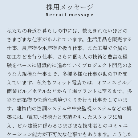
会
採用メッセージ
社
Recruit message
概
要
私たちの身近な暮らしの中には、数えきれないほどの
採
さまざまな仕事があふれています。生活用品を販売する
用
仕事、農産物や水産物を扱う仕事、また工場で全属の
情
加工などを行う仕事、さらに個々人の技術と豊富な経
報
験をベースに組識的に進めていくプロジェクト開発のよ
ニ
うな大規模な仕事まで、多種多様な仕事が世の中を支
ュ
えています。私たちフィット電装では、オフィスビル／
ー
商業ビル／ホテルなどから工場プラントに至るまで、多
ス
彩な建築物の快適な環境づくりを行う仕事をしていま
&
ブ
す。建物内の空調システムや中央監視システムなどの構
ロ
築には、幅広い技術力と実績をもったスタッフに加
グ
え、ビル建設に係わるさまざまな技術者とのコミュニ
ケーション能力が不可欠な仕事でもあります。こうした
お