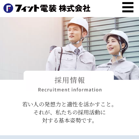
☰
HOME
業
務
案
内
製
品
情
報
若い人の発想力と適性を活かすこと。
施
それが、私たちの採用活動に
工
対する基本姿勢です。
実
績