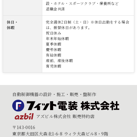
設・ホテル・スポーツクラブ・保養所など
退職金共済
休日・
完全週休2日制（土・日）※休日出勤をする場合
休暇
は、振替休日があります。
祝日休み
年末年始休暇
夏季休暇
慶弔休暇
有給休暇
産前、産後休暇
育児休暇
自動制御機器の設計・施工・販売・盤制作
アズビル株式会社 販売特約店
〒143-0016
東京都大田区大森北1-6-8 ウィラ大森ビル8・9階