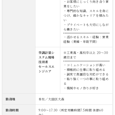
・お客様にじっくり向き合う営
業をしたい
・専門的な知識、スキルを身に
つけ、確かなキャリアを積みた
い
・プライベートも大切にしなが
ら働きたい
・活かせるスキル・経験：営業
経験（業種・年数不問）
空調計装シ
※工業高・高校卒以上 20～30
ステム現場
歳位まで
技術者
・コミュニケーションが高い
セールスエ
・積極的に仕事に取り組める
ンジニア
・誠実で真面目な対応ができる
・粘り強く一つの事に取り組め
る
・機械やモノ作りが好き
勤務地
本社／大田区大森
勤務時間
9:00～17:30（所定労働時間7.5時間 休憩60
分）